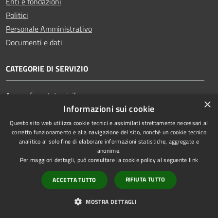
Enti e fondazioni
Politici
Personale Amministrativo
Documenti e dati
CATEGORIE DI SERVIZIO
Anagrafe e stato civile
×
Informazioni sui cookie
Cultura e tempo libero
Vita lavorativa
Questo sito web utilizza cookie tecnici e assimilati strettamente necessari al
corretto funzionamento e alla navigazione del sito, nonché un cookie tecnico
Imprese e Commercio
analitico al solo fine di elaborare informazioni statistiche, aggregate e
Catasto e urbanistica
anonime.
Per maggiori dettagli, può consultare la cookie policy al seguente
link
Mobilità e trasporti
RIFIUTA TUTTO
ACCETTA TUTTO
MOSTRA DETTAGLI
Educazione e formazione