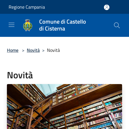
Salta al contenuto principale
Regione Campania
Comune di Castello
di Cisterna
Home
>
Novità
>
Novità
Novità