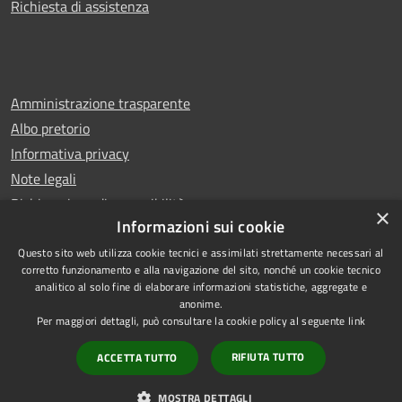
Richiesta di assistenza
Amministrazione trasparente
Albo pretorio
Informativa privacy
Note legali
Dichiarazione di accessibilità
×
Informazioni sui cookie
Questo sito web utilizza cookie tecnici e assimilati strettamente necessari al
corretto funzionamento e alla navigazione del sito, nonché un cookie tecnico
analitico al solo fine di elaborare informazioni statistiche, aggregate e
RSS
Copyright © 2026 • Comune di
anonime.
Accessibilità
Castello di Cisterna • Powered
Per maggiori dettagli, può consultare la cookie policy al seguente
link
Privacy
Municipium
Accesso
by
•
RIFIUTA TUTTO
ACCETTA TUTTO
Cookie
redazione
Mappa del sito
MOSTRA DETTAGLI