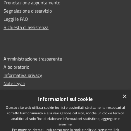
Prenotazione appuntamento
Segnalazione disservizio
Leggi le FAQ
Richiesta di assistenza
Amministrazione trasparente
Albo pretorio
Informativa privacy
Note legali
Dichiarazione di accessibilità
×
Informazioni sui cookie
Questo sito web utilizza cookie tecnici e assimilati strettamente necessari al
corretto funzionamento e alla navigazione del sito, nonché un cookie tecnico
analitico al solo fine di elaborare informazioni statistiche, aggregate e
RSS
Copyright © 2026 • Comune di
anonime.
Accessibilità
Castello di Cisterna • Powered
Per maggiori dettagli, può consultare la cookie policy al seguente
link