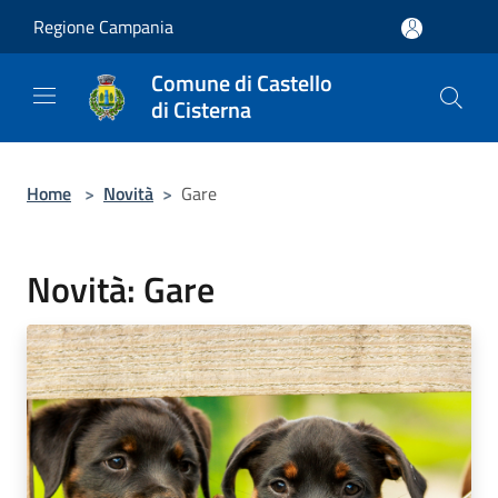
Salta al contenuto principale
Regione Campania
Comune di Castello
di Cisterna
Home
>
Novità
>
Gare
Novità: Gare