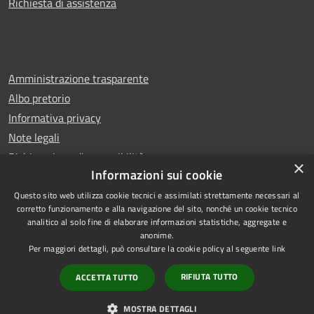
Richiesta di assistenza
Amministrazione trasparente
Albo pretorio
Informativa privacy
Note legali
Dichiarazione di accessibilità
×
Informazioni sui cookie
Questo sito web utilizza cookie tecnici e assimilati strettamente necessari al
corretto funzionamento e alla navigazione del sito, nonché un cookie tecnico
analitico al solo fine di elaborare informazioni statistiche, aggregate e
RSS
Copyright © 2026 • Comune di
anonime.
Accessibilità
Castello di Cisterna • Powered
Per maggiori dettagli, può consultare la cookie policy al seguente
link
Privacy
Municipium
Accesso
by
•
RIFIUTA TUTTO
ACCETTA TUTTO
Cookie
redazione
Mappa del sito
MOSTRA DETTAGLI