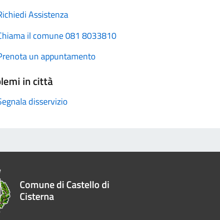
Richiedi Assistenza
Chiama il comune 081 8033810
Prenota un appuntamento
lemi in città
Segnala disservizio
Comune di Castello di
Cisterna