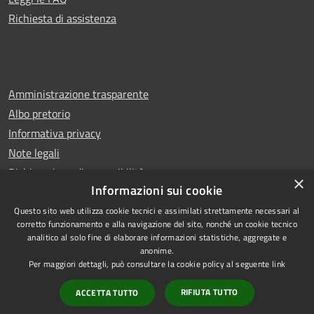
Richiesta di assistenza
Amministrazione trasparente
Albo pretorio
Informativa privacy
Note legali
Dichiarazione di accessibilità
×
Informazioni sui cookie
Questo sito web utilizza cookie tecnici e assimilati strettamente necessari al
corretto funzionamento e alla navigazione del sito, nonché un cookie tecnico
analitico al solo fine di elaborare informazioni statistiche, aggregate e
RSS
Copyright © 2026 • Comune di
anonime.
Accessibilità
Castello di Cisterna • Powered
Per maggiori dettagli, può consultare la cookie policy al seguente
link
Privacy
Municipium
Accesso
by
•
RIFIUTA TUTTO
ACCETTA TUTTO
Cookie
redazione