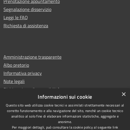
Prenotazione appuntamento
Segnalazione disservizio
Leggi le FAQ
Richiesta di assistenza
Amministrazione trasparente
Albo pretorio
Informativa privacy
Note legali
Dichiarazione di accessibilità
×
Informazioni sui cookie
Questo sito web utilizza cookie tecnici e assimilati strettamente necessari al
corretto funzionamento e alla navigazione del sito, nonché un cookie tecnico
analitico al solo fine di elaborare informazioni statistiche, aggregate e
RSS
Copyright © 2026 • Comune di
anonime.
Accessibilità
Castello di Cisterna • Powered
Per maggiori dettagli, può consultare la cookie policy al seguente
link