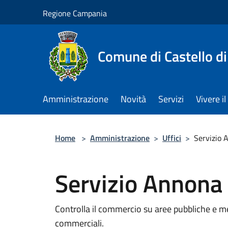
Salta al contenuto principale
Regione Campania
Comune di Castello di
Amministrazione
Novità
Servizi
Vivere 
Home
>
Amministrazione
>
Uffici
>
Servizio 
Servizio Annona
Controlla il commercio su aree pubbliche e me
commerciali.