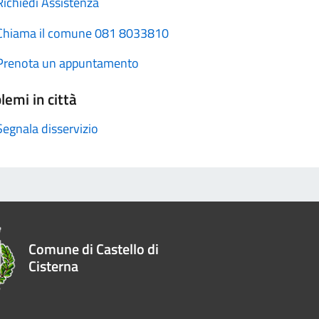
Richiedi Assistenza
Chiama il comune 081 8033810
Prenota un appuntamento
lemi in città
Segnala disservizio
Comune di Castello di
Cisterna