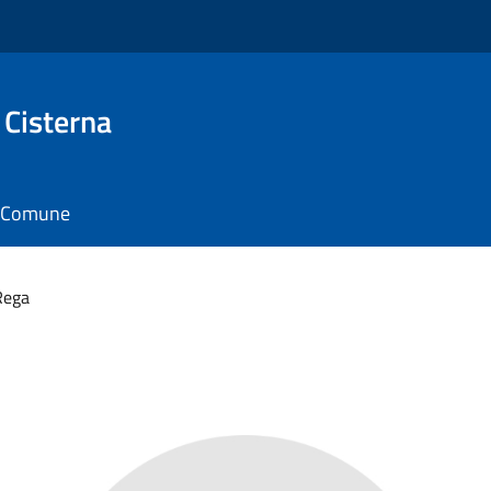
 Cisterna
il Comune
Rega