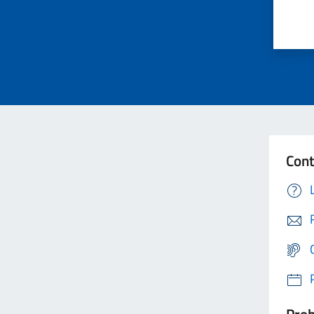
Cont
Prob