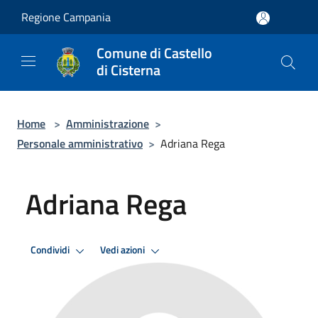
Salta al contenuto principale
Regione Campania
Comune di Castello
di Cisterna
Home
>
Amministrazione
>
Personale amministrativo
>
Adriana Rega
Adriana Rega
Condividi
Vedi azioni