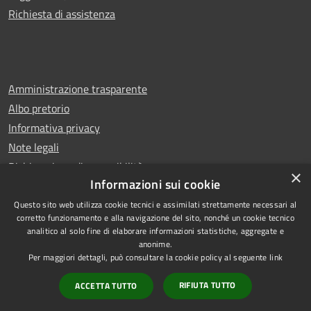
Richiesta di assistenza
Amministrazione trasparente
Albo pretorio
Informativa privacy
Note legali
Dichiarazione di accessibilità
×
Informazioni sui cookie
Questo sito web utilizza cookie tecnici e assimilati strettamente necessari al
corretto funzionamento e alla navigazione del sito, nonché un cookie tecnico
analitico al solo fine di elaborare informazioni statistiche, aggregate e
RSS
Copyright © 2026 • Comune di
anonime.
Accessibilità
Castello di Cisterna • Powered
Per maggiori dettagli, può consultare la cookie policy al seguente
link
Privacy
Municipium
Accesso
by
•
RIFIUTA TUTTO
ACCETTA TUTTO
Cookie
redazione