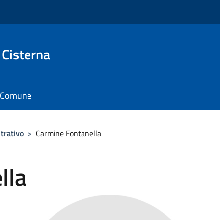
 Cisterna
il Comune
trativo
>
Carmine Fontanella
lla