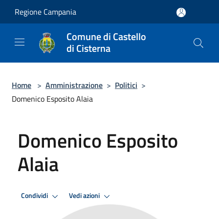
Salta al contenuto principale
Regione Campania
Comune di Castello
di Cisterna
Home
>
Amministrazione
>
Politici
>
Domenico Esposito Alaia
Domenico Esposito
Alaia
Condividi
Vedi azioni