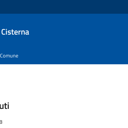
 Cisterna
il Comune
uti
58