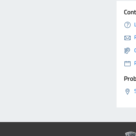
Cont
Prob