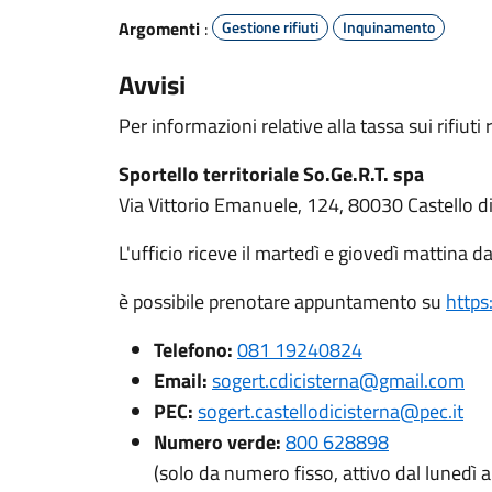
Argomenti
:
Gestione rifiuti
Inquinamento
Avvisi
Per informazioni relative alla tassa sui rifiuti r
Sportello territoriale So.Ge.R.T. spa
Via Vittorio Emanuele, 124, 80030 Castello d
L'ufficio riceve il martedì e giovedì mattina da
è possibile prenotare appuntamento su
https
Telefono:
081 19240824
Email:
sogert.cdicisterna@gmail.com
PEC:
sogert.castellodicisterna@pec.it
Numero verde:
800 628898
(solo da numero fisso, attivo dal lunedì al