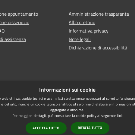
ione appuntamento
Amministrazione trasparente
one disservizio
Albo pretorio
FAQ
Informativa privacy
di assistenza
Note legali
Dichiarazione di accessibilità
Informazioni sui cookie
 web utilizza cookie tecnici e assimilati strettamente necessari al corretto funziona
ne del sito, nonché un cookie tecnico analitico al solo fine di elaborare informazioni st
aggregate e anonime.
Per maggiori dettagli, può consultare la cookie policy al seguente
link
RIFIUTA TUTTO
ACCETTA TUTTO
l sito
Copyright © 2026 • Comune di