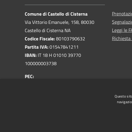
Prenotaz
Comune di Castello di Cisterna
Segnalazi
Via Vittorio Emanuele, 158, 80030
Leggi le 
Castello di Cisterna NA
Richiesta 
Codice Fiscale:
80103790632
Partita IVA:
01547841211
IBAN:
IT 18 H 01010 39770
100000003738
PEC:
protocollo@pec.comune.castellodicisterna.na.it
Centralino Unico:
081 8033810
Questo sito
navigazio
RSS
Accessibilità
Privacy
Cookie
Mappa de