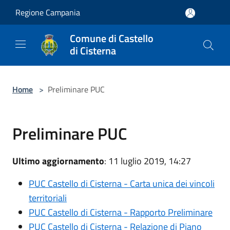
Salta al contenuto principale
Regione Campania
Comune di Castello
di Cisterna
Home
>
Preliminare PUC
Preliminare PUC
Ultimo aggiornamento
: 11 luglio 2019, 14:27
PUC Castello di Cisterna - Carta unica dei vincoli
territoriali
PUC Castello di Cisterna - Rapporto Preliminare
PUC Castello di Cisterna - Relazione di Piano