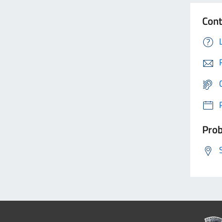
Cont
Prob