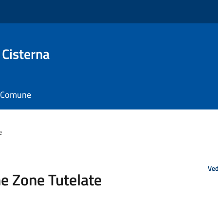
 Cisterna
il Comune
e
Ved
e Zone Tutelate