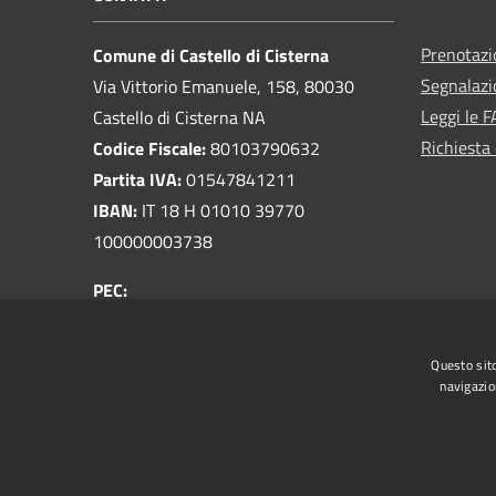
Prenotaz
Comune di Castello di Cisterna
Segnalazi
Via Vittorio Emanuele, 158, 80030
Leggi le 
Castello di Cisterna NA
Richiesta 
Codice Fiscale:
80103790632
Partita IVA:
01547841211
IBAN:
IT 18 H 01010 39770
100000003738
PEC:
protocollo@pec.comune.castellodicisterna.na.it
Centralino Unico:
081 8033810
Questo sito
navigazio
RSS
Accessibilità
Privacy
Cookie
Mappa de