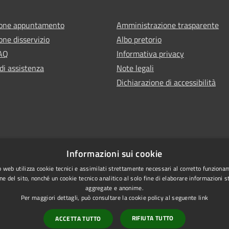
ione appuntamento
Amministrazione trasparente
one disservizio
Albo pretorio
FAQ
Informativa privacy
di assistenza
Note legali
Dichiarazione di accessibilità
Informazioni sui cookie
 web utilizza cookie tecnici e assimilati strettamente necessari al corretto funziona
ne del sito, nonché un cookie tecnico analitico al solo fine di elaborare informazioni st
aggregate e anonime.
Per maggiori dettagli, può consultare la cookie policy al seguente
link
RIFIUTA TUTTO
ACCETTA TUTTO
l sito
Copyright © 2026 • Comune di