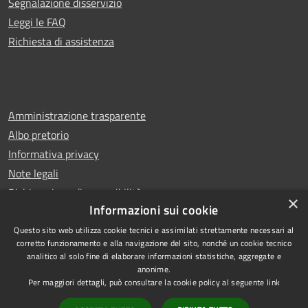
Segnalazione disservizio
Leggi le FAQ
Richiesta di assistenza
Amministrazione trasparente
Albo pretorio
Informativa privacy
Note legali
Dichiarazione di accessibilità
×
Informazioni sui cookie
Questo sito web utilizza cookie tecnici e assimilati strettamente necessari al
corretto funzionamento e alla navigazione del sito, nonché un cookie tecnico
analitico al solo fine di elaborare informazioni statistiche, aggregate e
RSS
Copyright © 2026 • Comune di
anonime.
Accessibilità
Castello di Cisterna • Powered
Per maggiori dettagli, può consultare la cookie policy al seguente
link
Privacy
Municipium
Accesso
by
•