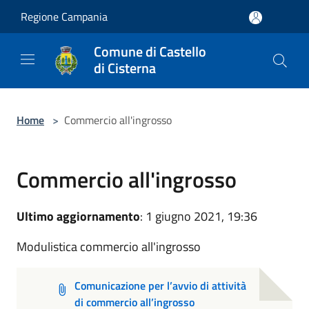
Salta al contenuto principale
Regione Campania
Comune di Castello
di Cisterna
Home
>
Commercio all'ingrosso
Commercio all'ingrosso
Ultimo aggiornamento
: 1 giugno 2021, 19:36
Modulistica commercio all'ingrosso
Comunicazione per l’avvio di attività
di commercio all’ingrosso