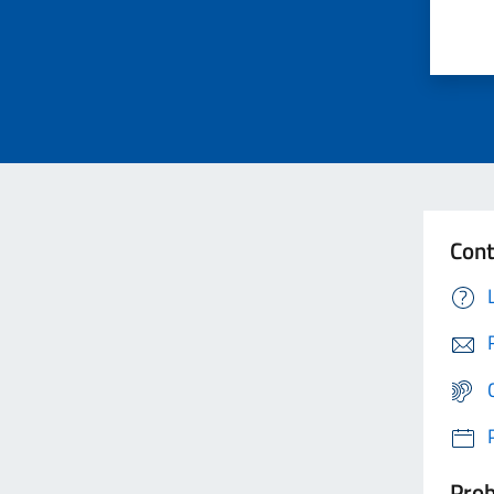
Cont
Prob