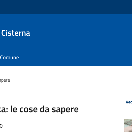
 Cisterna
il Comune
sapere
Ved
ca: le cose da sapere
10