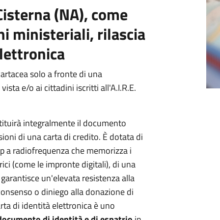
Cisterna (NA),
come
i ministeriali, rilascia
elettronica
cartacea solo a fronte di una
ta e/o ai cittadini iscritti all'A.I.R.E.
stituirà integralmente il documento
ioni di una carta di credito. È dotata di
chip a radiofrequenza che memorizza i
ici (come le impronte digitali), di una
 garantisce un'elevata resistenza alla
consenso o diniego alla donazione di
rta di identità elettronica è uno
documento di identità e di espatrio
in