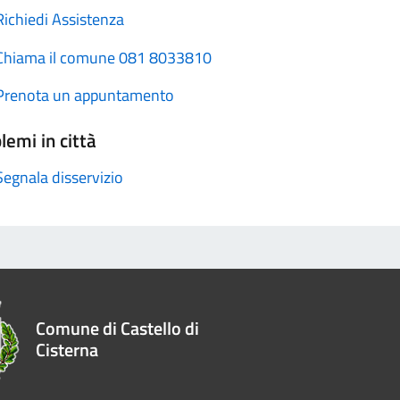
Richiedi Assistenza
Chiama il comune 081 8033810
Prenota un appuntamento
lemi in città
Segnala disservizio
Comune di Castello di
Cisterna