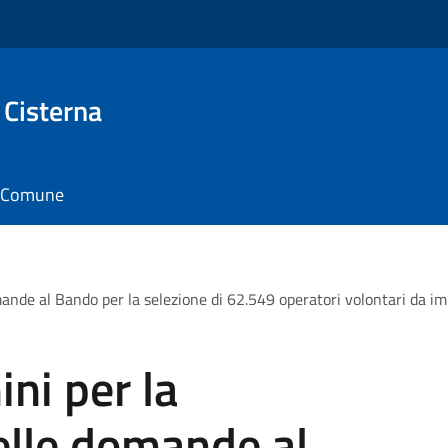
 Cisterna
il Comune
nde al Bando per la selezione di 62.549 operatori volontari da impi
ni per la
elle domande al