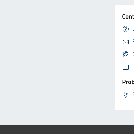
Cont
Prob