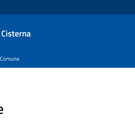
 Cisterna
il Comune
e