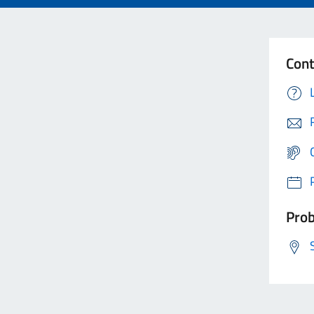
Cont
Prob