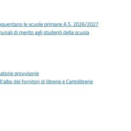
e frequentano le scuole primarie A.S. 2026/2027
unali di merito agli studenti della scuola
uatorie provvisorie
lbo dei fornitori di librerie e Cartolibrerie