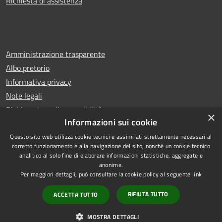
Richiesta di assistenza
Amministrazione trasparente
Albo pretorio
Informativa privacy
Note legali
Dichiarazione di accessibilità
×
Informazioni sui cookie
Questo sito web utilizza cookie tecnici e assimilati strettamente necessari al
corretto funzionamento e alla navigazione del sito, nonché un cookie tecnico
analitico al solo fine di elaborare informazioni statistiche, aggregate e
RSS
Copyright © 2026 • Comune di
anonime.
Accessibilità
Castello di Cisterna • Powered
Per maggiori dettagli, può consultare la cookie policy al seguente
link
Privacy
Municipium
Accesso
by
•
RIFIUTA TUTTO
ACCETTA TUTTO
Cookie
redazione
Mappa del sito
MOSTRA DETTAGLI