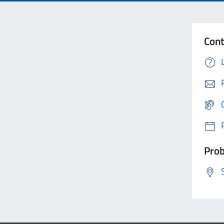
Cont
Prob