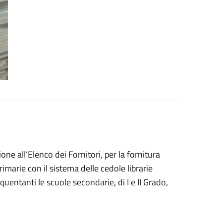
ione all’Elenco dei Fornitori, per
la
f
ornitura
 primarie con il sistema delle
cedole librarie
frequentanti le scuole
secondarie, di I e II Grado,