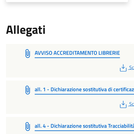
Allegati
AVVISO ACCREDITAMENTO LIBRERIE
P
Sc
all. 1 - Dichiarazione sostitutiva di certifica
P
Sc
all. 4 - Dichiarazione sostitutiva Tracciabilit