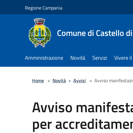
Salta al contenuto principale
Regione Campania
Comune di Castello di
Amministrazione
Novità
Servizi
Vivere 
Home
>
Novità
>
Avvisi
>
Avviso manifestazion
Avviso manifesta
per accreditamen