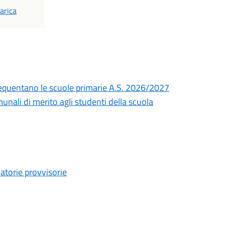
DF
arica
e frequentano le scuole primarie A.S. 2026/2027
unali di merito agli studenti della scuola
uatorie provvisorie