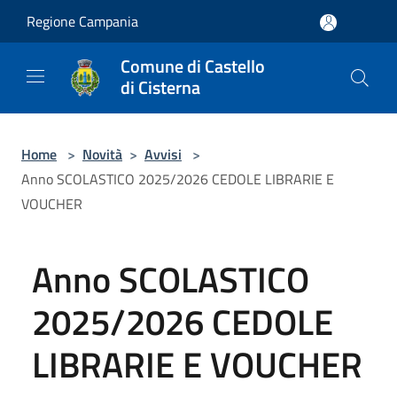
Salta al contenuto principale
Regione Campania
Comune di Castello
di Cisterna
Home
>
Novità
>
Avvisi
>
Anno SCOLASTICO 2025/2026 CEDOLE LIBRARIE E
VOUCHER
Anno SCOLASTICO
2025/2026 CEDOLE
LIBRARIE E VOUCHER