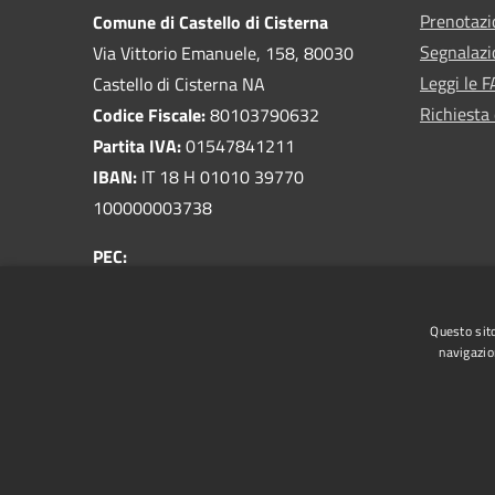
Prenotaz
Comune di Castello di Cisterna
Segnalazi
Via Vittorio Emanuele, 158, 80030
Leggi le 
Castello di Cisterna NA
Richiesta 
Codice Fiscale:
80103790632
Partita IVA:
01547841211
IBAN:
IT 18 H 01010 39770
100000003738
PEC:
protocollo@pec.comune.castellodicisterna.na.it
Centralino Unico:
081 8033810
Questo sito
navigazio
RSS
Accessibilità
Privacy
Cookie
Mappa de