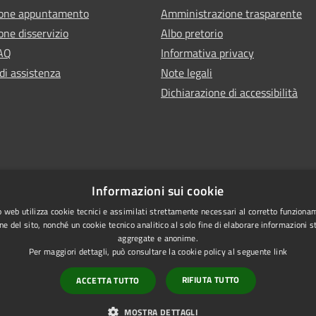
ione appuntamento
Amministrazione trasparente
one disservizio
Albo pretorio
FAQ
Informativa privacy
di assistenza
Note legali
Dichiarazione di accessibilità
Informazioni sui cookie
 web utilizza cookie tecnici e assimilati strettamente necessari al corretto funziona
ne del sito, nonché un cookie tecnico analitico al solo fine di elaborare informazioni st
aggregate e anonime.
Per maggiori dettagli, può consultare la cookie policy al seguente
link
RIFIUTA TUTTO
ACCETTA TUTTO
l sito
Copyright © 2026 • Comune di
MOSTRA DETTAGLI