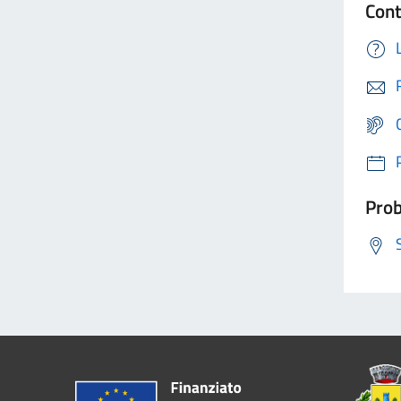
Cont
Prob