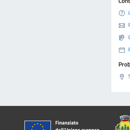
Cont
Prob