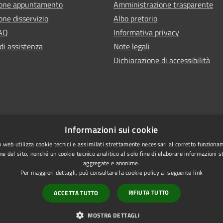
ione appuntamento
Amministrazione trasparente
one disservizio
Albo pretorio
FAQ
Informativa privacy
di assistenza
Note legali
Dichiarazione di accessibilità
Informazioni sui cookie
 web utilizza cookie tecnici e assimilati strettamente necessari al corretto funziona
ne del sito, nonché un cookie tecnico analitico al solo fine di elaborare informazioni st
aggregate e anonime.
Per maggiori dettagli, può consultare la cookie policy al seguente
link
RIFIUTA TUTTO
ACCETTA TUTTO
l sito
Copyright © 2026 • Comune di
MOSTRA DETTAGLI