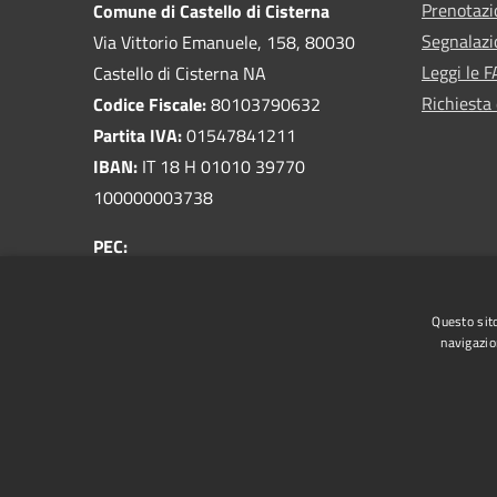
Prenotaz
Comune di Castello di Cisterna
Segnalazi
Via Vittorio Emanuele, 158, 80030
Leggi le 
Castello di Cisterna NA
Richiesta 
Codice Fiscale:
80103790632
Partita IVA:
01547841211
IBAN:
IT 18 H 01010 39770
100000003738
PEC:
protocollo@pec.comune.castellodicisterna.na.it
Centralino Unico:
081 8033810
Questo sito
navigazio
RSS
Accessibilità
Privacy
Cookie
Mappa de