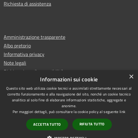
Richiesta di assistenza
Amministrazione trasparente
Albo pretorio
Informativa privacy
Note legali
Dichiarazione di accessibilità
×
Informazioni sui cookie
Questo sito web utilizza cookie tecnici e assimilati strettamente necessari al
corretto funzionamento e alla navigazione del sito, nonché un cookie tecnico
analitico al solo fine di elaborare informazioni statistiche, aggregate e
RSS
Copyright © 2026 • Comune di
anonime.
Accessibilità
Castello di Cisterna • Powered
Per maggiori dettagli, può consultare la cookie policy al seguente
link
Privacy
Municipium
Accesso
by
•
RIFIUTA TUTTO
ACCETTA TUTTO
Cookie
redazione
Mappa del sito